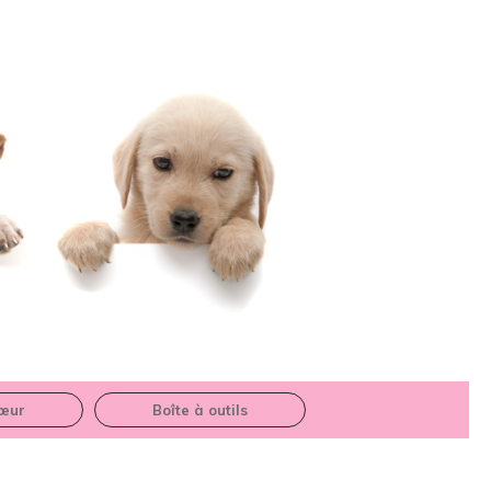
œur
Boîte à outils