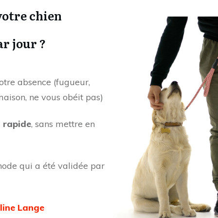
otre chien
r jour ?
otre absence (fugueur,
 maison, ne vous obéit pas)
t rapide
, sans mettre en
ode qui a été validée par
oline Lange